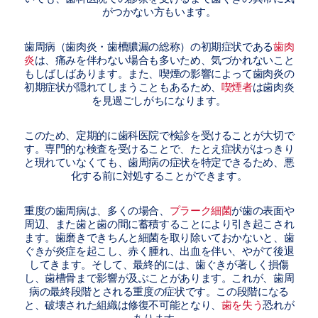
がつかない方もいます。
歯周病（歯肉炎・歯槽膿漏の総称）の初期症状である
歯肉
炎
は、痛みを伴わない場合も多いため、気づかれないこと
もしばしばあります。また、喫煙の影響によって歯肉炎の
初期症状が隠れてしまうこともあるため、
喫煙者
は歯肉炎
を見過ごしがちになります。
このため、定期的に歯科医院で検診を受けることが大切で
す。専門的な検査を受けることで、たとえ症状がはっきり
と現れていなくても、歯周病の症状を特定できるため、悪
化する前に対処することができます。
重度の歯周病は、多くの場合、
プラーク細菌
が歯の表面や
周辺、また歯と歯の間に蓄積することにより引き起こされ
ます。歯磨きできちんと細菌を取り除いておかないと、歯
ぐきが炎症を起こし、赤く腫れ、出血を伴い、やがて後退
してきます。そして、最終的には、歯ぐきが著しく損傷
し、歯槽骨まで影響が及ぶことがあります。これが、歯周
病の最終段階とされる重度の症状です。この段階になる
と、破壊された組織は修復不可能となり、
歯を失う
恐れが