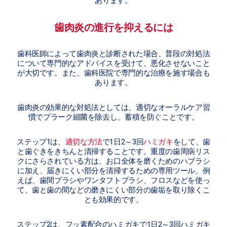
あります。
歯肉炎の進行を抑えるには
歯科医師によって歯肉炎と診断された場合、普段の対処法
について専門的なアドバイスを受けて、悪化させないこと
が大切です。また、歯科医院で専門的な治療を施す場合も
あります。
歯肉炎の効果的な対処法としては、適切なオーラルケア習
慣でプラーク細菌を除去し、蓄積を防ぐことです。
ステップ1は、
適切な方法
で1日2～3回
ハミガキ
をして、歯
と歯ぐきをきちんと清掃することです。重度の歯周病リス
クにさらされている方は、お口全体を磨くためのハブラシ
に加え、届きにくい部分を清掃するための専用ツール、例
えば、歯間ブラシやワンタフトブラシ、フロスなどを使っ
て、歯と歯の間などの磨きにくい部分の歯垢を取り除くこ
とも効果的です。
ステップ2は、フッ素配合のハミガキで1日2～3回ハミガキ