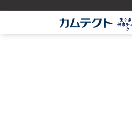
歯ぐき
健康チ
ク