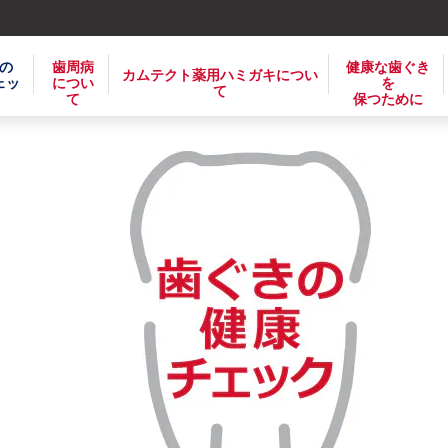
の
歯周病
健康な歯ぐき
カムテクト薬用ハミガキについ
ェッ
につい
を
て
て
保つために